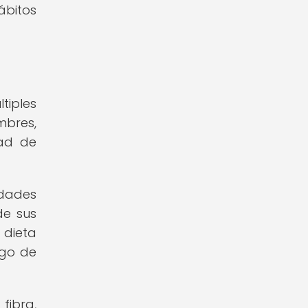
ábitos
tiples
mbres,
dad de
dades
de sus
 dieta
sgo de
fibra,