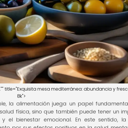
" title="Exquisita mesa mediterránea: abundancia y fres
8k">
le, la alimentación juega un papel fundamenta
a salud física, sino que también puede tener un i
 y el bienestar emocional. En este sentido, la
to por sus efectos positivos en la salud menta