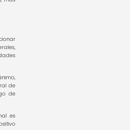
cionar
rales,
edades
ánimo,
ral de
sgo de
nal es
sitivo