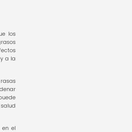
ue los
grasos
fectos
y a la
grasas
adenar
puede
 salud
 en el