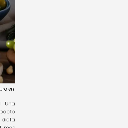
cura en
l. Una
mpacto
 dieta
l, más