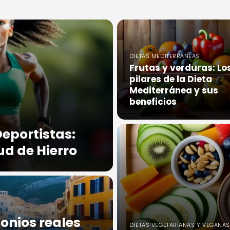
DIETAS MEDITERRÁNEAS
Frutas y verduras: Lo
pilares de la Dieta
Mediterránea y sus
beneficios
Deportistas:
d de Hierro
monios reales
DIETAS VEGETARIANAS Y VEGANAS