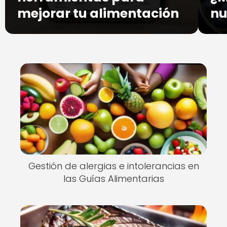
mejorar tu alimentación
nu
Gestión de alergias e intolerancias en
las Guías Alimentarias