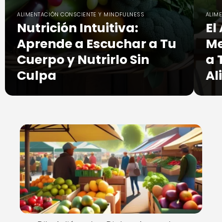
ALIMENTACIÓN CONSCIENTE Y MINDFULNESS
ALIM
Nutrición Intuitiva:
El
Aprende a Escuchar a Tu
Me
Cuerpo y Nutrirlo Sin
a 
Culpa
Al