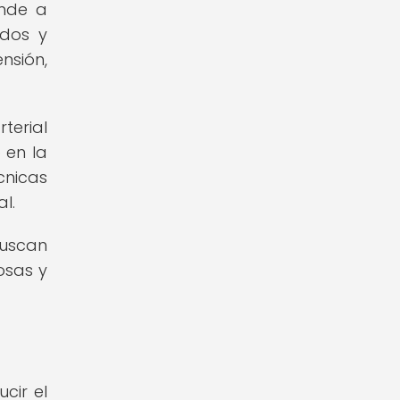
ende a
ados y
nsión,
terial
 en la
cnicas
l.
buscan
osas y
cir el