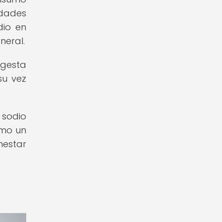
edades
dio en
neral.
ngesta
su vez
 sodio
omo un
nestar