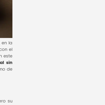
 en la
con el
n este
al sin
umo de
ero su