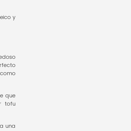
eico y
sedoso
rfecto
, como
de que
r tofu
 a una