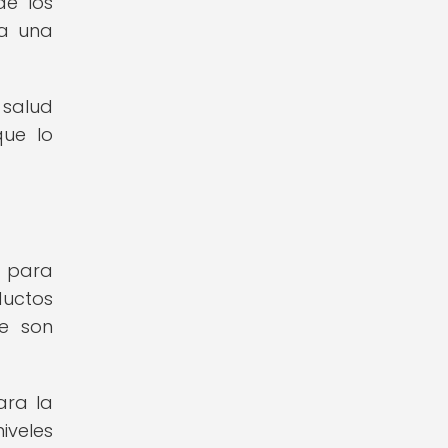
de los
ra una
 salud
que lo
l para
ductos
ue son
ara la
iveles