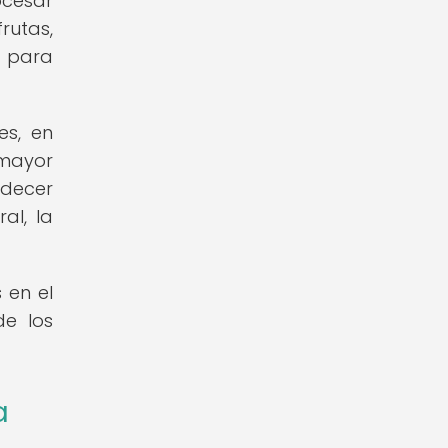
ocesar
rutas,
s para
es, en
 mayor
adecer
al, la
 en el
de los
a