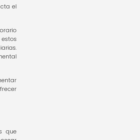
cta el
orario
 estos
arias.
mental
mentar
frecer
os que