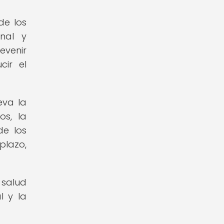
de los
onal y
venir
cir el
eva la
os, la
de los
plazo,
 salud
l y la