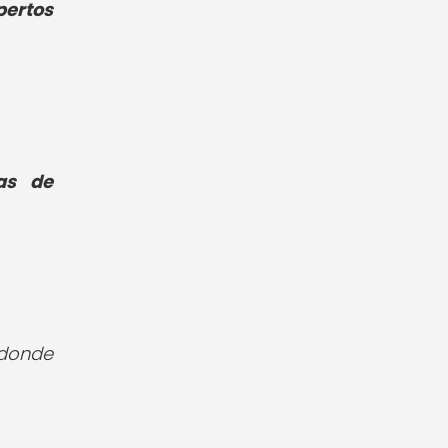
pertos
as de
 donde