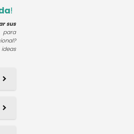
ida
!
ar sus
 para
ional?
 ideas