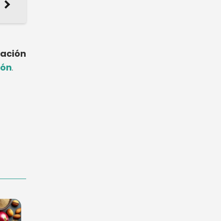
cación
ión
.