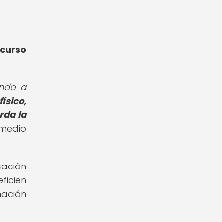
ecurso
ando a
ísico,
rda la
 medio
ación
ficien
mación