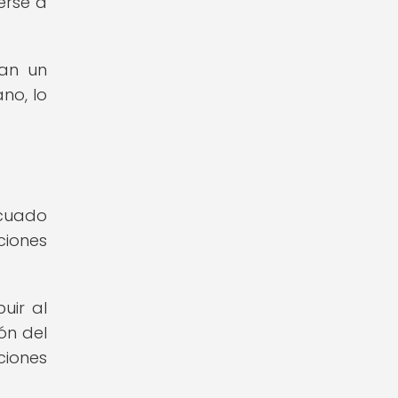
erse a
an un
no, lo
ecuado
ciones
uir al
ón del
ciones