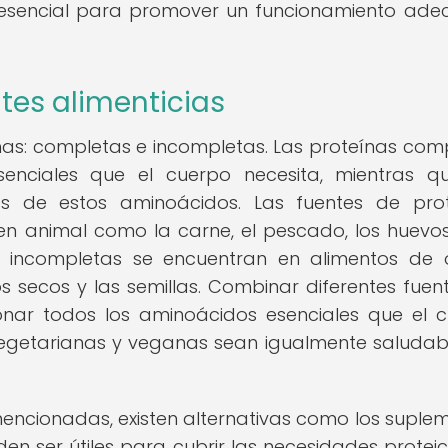
es esencial para promover un funcionamiento ad
ntes alimenticias
eínas: completas e incompletas. Las proteínas com
enciales que el cuerpo necesita, mientras q
 de estos aminoácidos. Las fuentes de prot
en animal como la carne, el pescado, los huevos
as incompletas se encuentran en alimentos de 
s secos y las semillas. Combinar diferentes fuen
onar todos los aminoácidos esenciales que el 
 vegetarianas y veganas sean igualmente saludab
encionadas, existen alternativas como los suple
den ser útiles para cubrir las necesidades protei