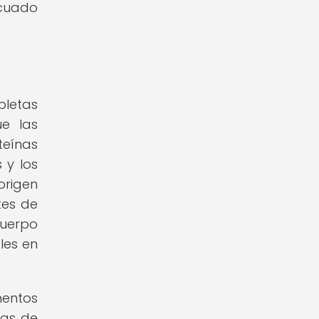
ecuado
pletas
ue las
eínas
 y los
origen
tes de
cuerpo
les en
mentos
cas de