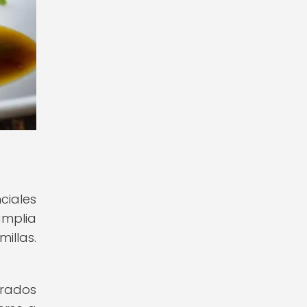
ciales
mplia
illas.
erados