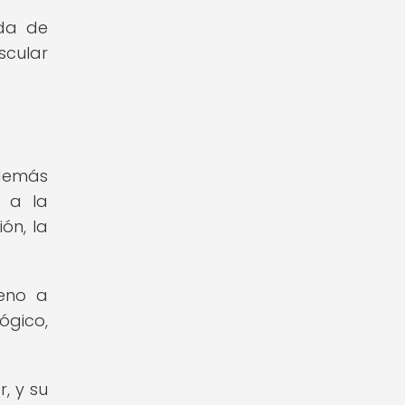
ida de
scular
Además
n a la
ón, la
geno a
ógico,
, y su