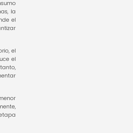
onsumo
as, la
nde el
ntizar
io, el
uce el
tanto,
mentar
 menor
mente,
 etapa