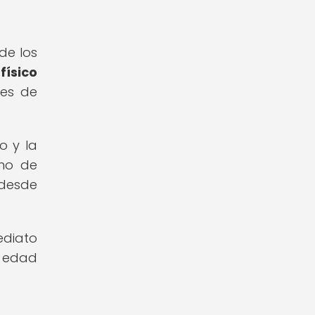
de los
físico
res de
o y la
umo de
 desde
ediato
a edad