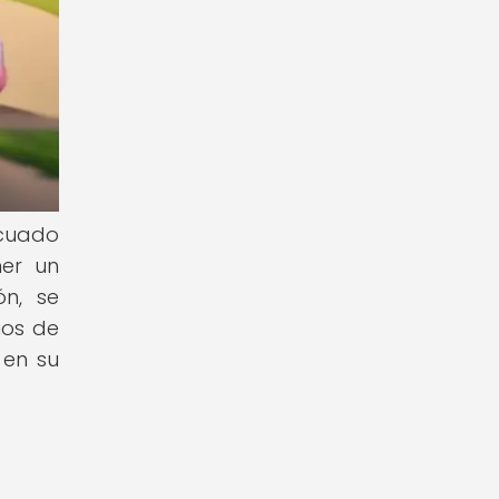
ecuado
ner un
ón, se
ios de
 en su