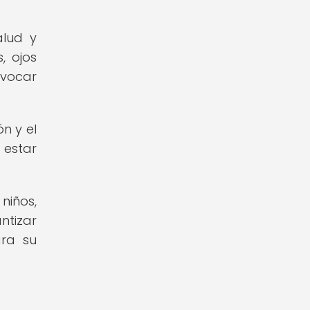
alud y
, ojos
ovocar
n y el
 estar
niños,
ntizar
ara su