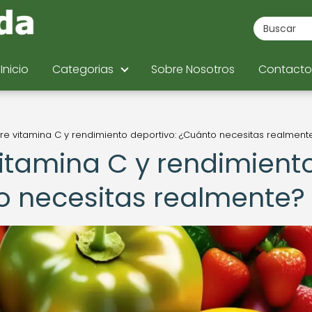
Inicio
Categorias
Sobre Nosotros
Contacto
tre vitamina C y rendimiento deportivo: ¿Cuánto necesitas realment
vitamina C y rendimient
o necesitas realmente?