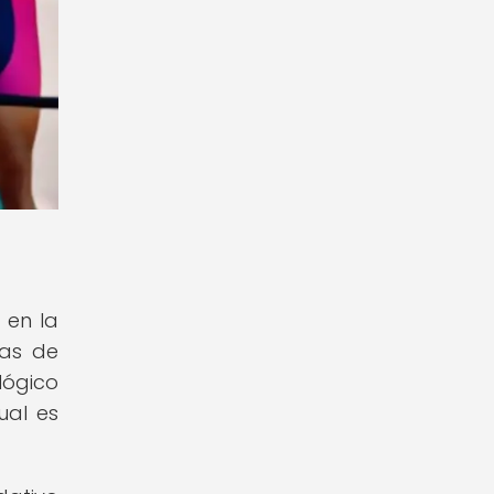
 en la
cas de
lógico
ual es