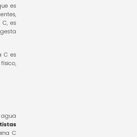
que es
entes,
 C, es
ngesta
a C es
ísico,
n agua
tistas
mina C