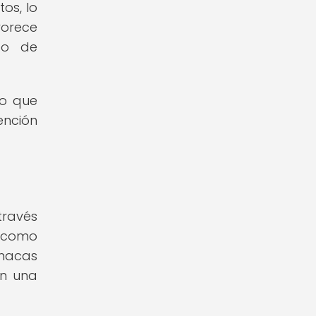
os, lo
vorece
po de
no que
ención
través
s como
inacas
en una