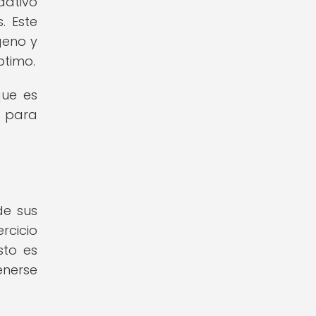
dativo
. Este
geno y
ptimo.
que es
o para
de sus
rcicio
sto es
enerse