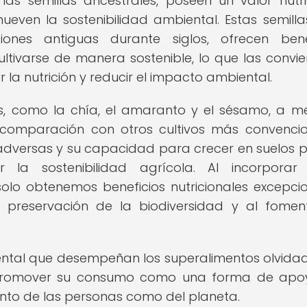
as semillas ancestrales, poseen un valor nutri
even la sostenibilidad ambiental. Estas semilla
iones antiguas durante siglos, ofrecen bene
cultivarse de manera sostenible, lo que las convie
a nutrición y reducir el impacto ambiental.
dos, como la chía, el amaranto y el sésamo, a 
comparación con otros cultivos más convencio
 adversas y su capacidad para crecer en suelos 
la sostenibilidad agrícola. Al incorporar 
olo obtenemos beneficios nutricionales excepcio
 preservación de la biodiversidad y al fome
ental que desempeñan los superalimentos olvida
y promover su consumo como una forma de apo
tanto de las personas como del planeta.