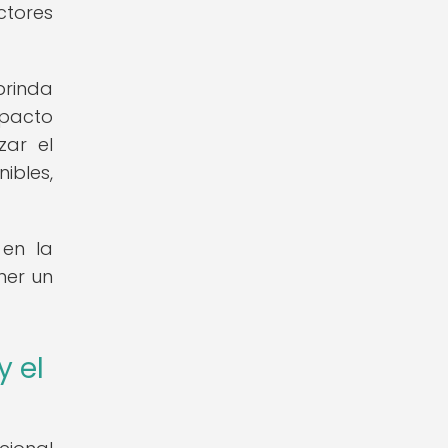
tores
brinda
mpacto
zar el
ibles,
 en la
ner un
y el