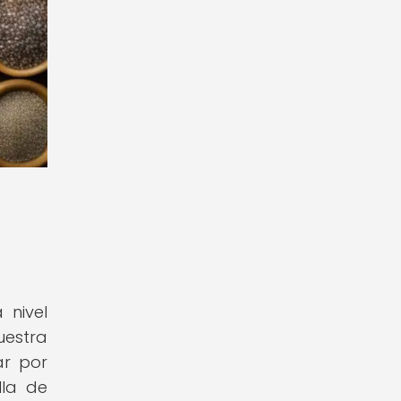
 nivel
uestra
ar por
lla de