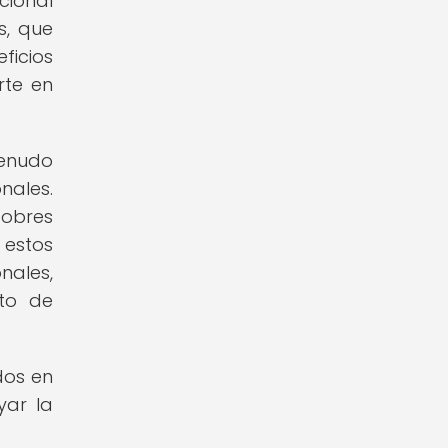
cional
s, que
ficios
rte en
menudo
nales.
pobres
estos
nales,
nto de
dos en
yar la