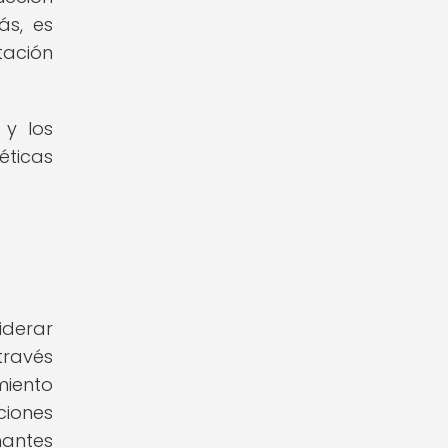
ás, es
tación
 y los
éticas
iderar
través
miento
ciones
nantes