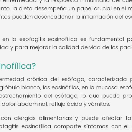
la enfermedad y la respuesta inmunitaria del cu
tanto, la dieta desempeña un papel crucial en el 
mentos pueden desencadenar la inflamación del e
 en la esofagitis eosinofílica es fundamental p
ad y para mejorar la calidad de vida de los paci
inofílica?
nfermedad crónica del esófago, caracterizada 
lóbulo blanco, los eosinófilos, en la mucosa esof
 estrechamiento del esófago, lo que puede pr
dolor abdominal, reflujo ácido y vómitos.
 con alergias alimentarias y puede afectar t
agitis eosinofílica comparte síntomas con el r