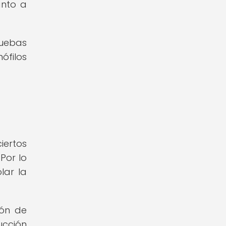
anto a
ruebas
ófilos
iertos
Por lo
lar la
ión de
ucción