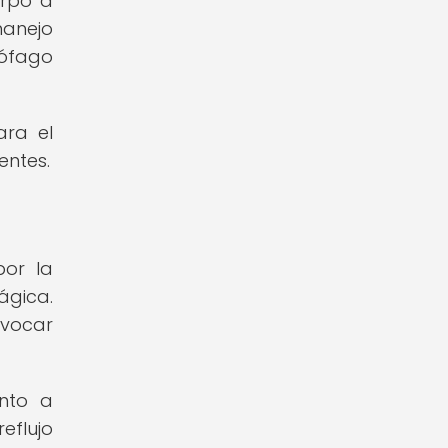
erpo a
manejo
sófago
ara el
entes.
por la
ágica.
ovocar
anto a
eflujo