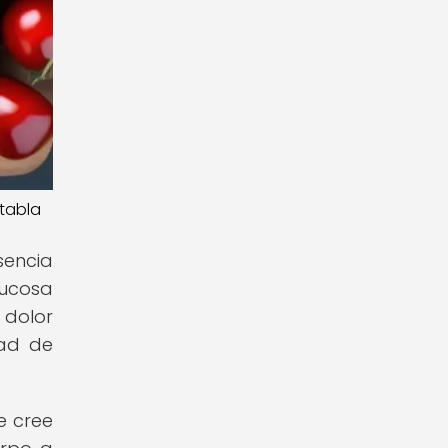
 tabla
sencia
mucosa
 dolor
dad de
e cree