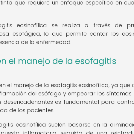
stinta que requiere un enfoque específico en cu
gitis eosinofílica se realiza a través de p
sa esofágica, lo que permite contar los eosin
presencia de la enfermedad.
n el manejo de la esofagitis
 el manejo de la esofagitis eosinofílica, ya que c
lamación del esófago y empeorar los síntomas. 
ntos desencadenantes es fundamental para contro
da de los pacientes.
gitis eosinofílica suelen basarse en la eliminac
uesta inflamatoria, seguida de una reintrod