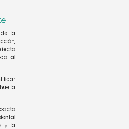
te
sde la
cción,
efecto
ndo al
ificar
huella
mpacto
iental
s y la