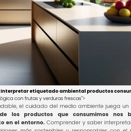
.
Interpretar etiquetado ambiental productos consu
lógica con frutas y verduras frescas">
dable, el cuidado del medio ambiente juega un
 de los productos que consumimos nos b
o en el entorno.
Comprender y saber interpreta
isiones más sostenibles y responsables con el