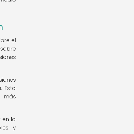
n
bre el
 sobre
siones
iones
. Esta
o más
 en la
les y