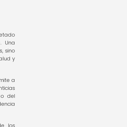
uetado
a. Una
, sino
alud y
mite a
ticias
do del
dencia
de los