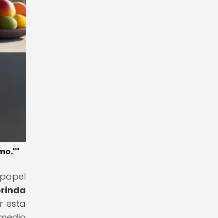
mo.""
 papel
rinda
r esta
 medio