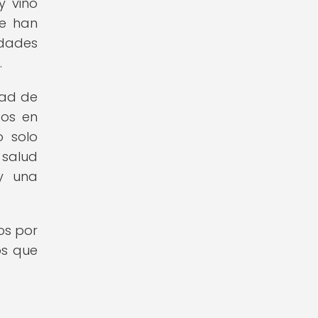
y vino
ue han
dades
.
dad de
dos en
o solo
 salud
y una
os por
os que