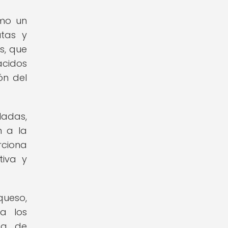
omo un
utas y
s, que
ácidos
ón del
ladas,
n a la
rciona
tiva y
queso,
a los
da de