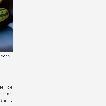
enario
ue de
países
duras,