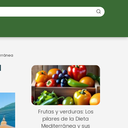
erránea
a
a
Frutas y verduras: Los
pilares de la Dieta
Mediterránea y sus