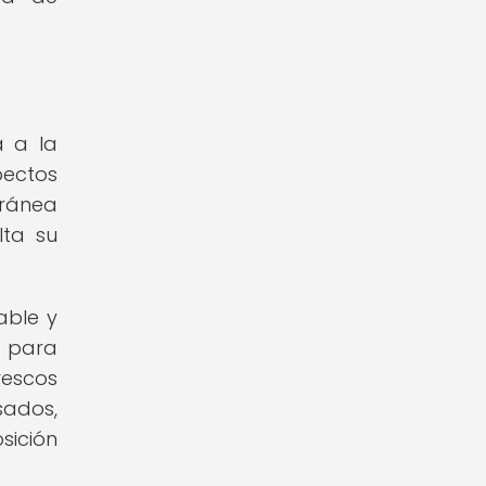
a a la
ectos
rránea
lta su
able y
a para
rescos
sados,
sición