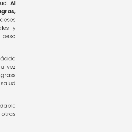
lud.
Al
agras,
ndeses
ales y
n peso
 ácido
su vez
ngrass
 salud
udable
 otras