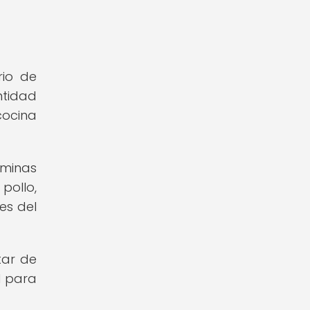
rio de
ntidad
cocina
aminas
pollo,
es del
tar de
l para