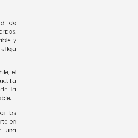
dad de
erbas,
able y
efleja
le, el
ud. La
de, la
ble.
ar las
rte en
r una