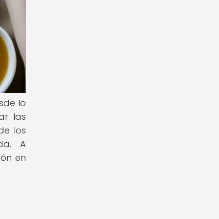
sde lo
ar las
de los
da. A
ión en