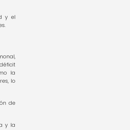
d y el
s.
onal,
éficit
omo la
es, lo
ión de
a y la