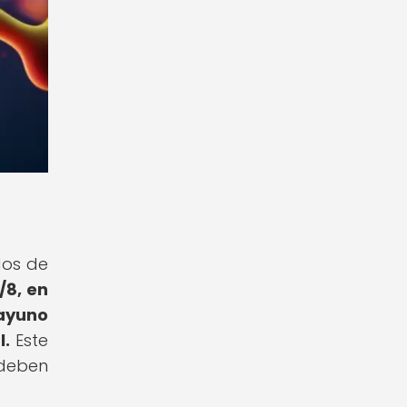
dos de
/8, en
 ayuno
l.
Este
 deben