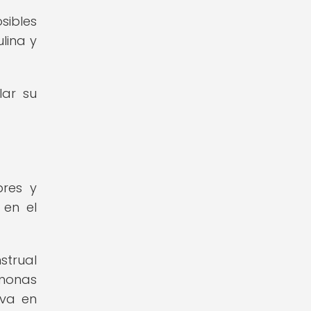
sibles
lina y
lar su
bres y
 en el
strual
rmonas
iva en