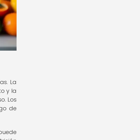
as. La
o y la
o. Los
sgo de
 puede