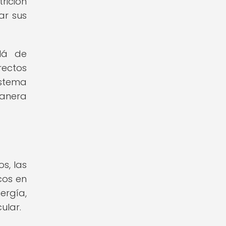
rición
ar sus
llá de
rectos
istema
manera
s, las
cos en
ergía,
ular.