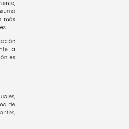
iento,
onsumo
ón más
es.
tación
nte la
ión es
uales,
ama de
antes,