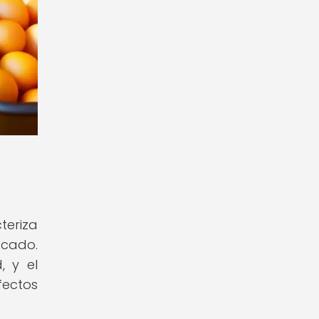
teriza
scado.
, y el
fectos