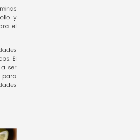
aminas
ollo y
ara el
dades
as. El
 a ser
e para
edades