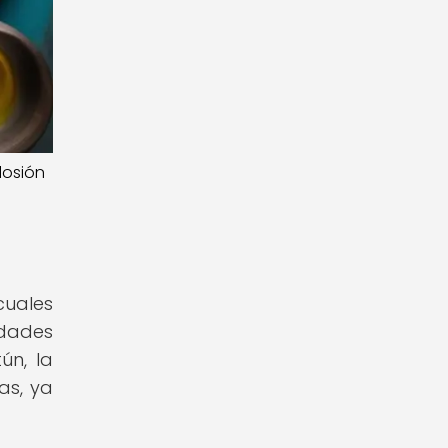
losión
cuales
edades
ún, la
as, ya