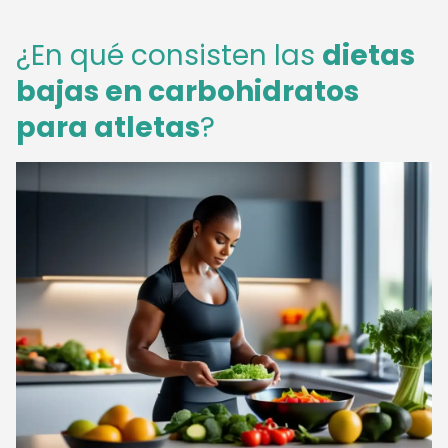
¿En qué consisten las
dietas
bajas en carbohidratos
para atletas
?