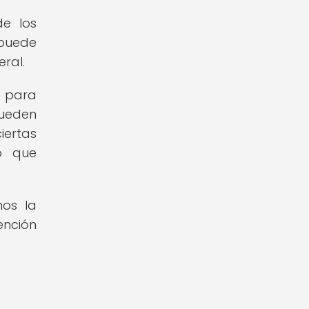
de los
 puede
ral.
s para
pueden
iertas
lo que
mos la
ención