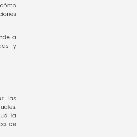
r cómo
ciones
onde a
adas y
r las
uales.
ud, la
ica de