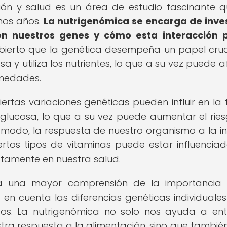
ción y salud es un área de estudio fascinante 
mos años.
La nutrigenómica se encarga de inve
con nuestros genes y cómo esta interacción 
ierto que la genética desempeña un papel cruc
 y utiliza los nutrientes, lo que a su vez puede a
rmedades.
rtas variaciones genéticas pueden influir en la
glucosa, lo que a su vez puede aumentar el rie
o modo, la respuesta de nuestro organismo a la i
rtos tipos de vitaminas puede estar influencia
ctamente en nuestra salud.
 a una mayor comprensión de la importancia
 en cuenta las diferencias genéticas individuale
ficos. La nutrigenómica no solo nos ayuda a en
stra respuesta a la alimentación, sino que tambié