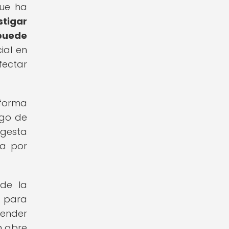
que ha
stigar
puede
ial en
fectar
 forma
sgo de
ngesta
da por
 de la
s para
tender
n abre