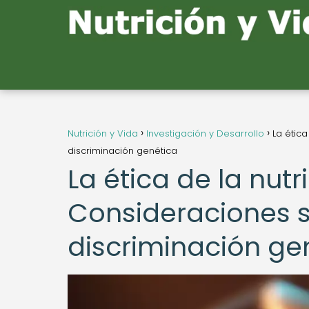
Nutrición y Vida
Investigación y Desarrollo
La étic
discriminación genética
La ética de la nut
Consideraciones s
discriminación ge