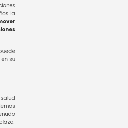
ciones
ños la
mover
ciones
 puede
 en su
 salud
blemas
menudo
plazo.