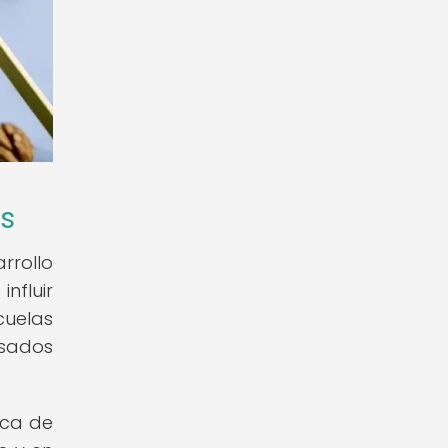
as
rrollo
nfluir
cuelas
esados
ica de