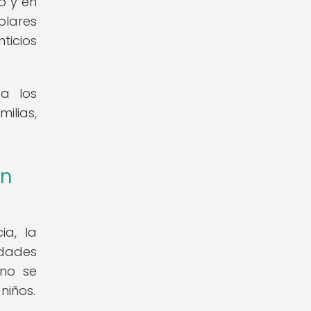
o y en
olares
ticios
a los
ilias,
ón
ia, la
idades
 no se
niños.