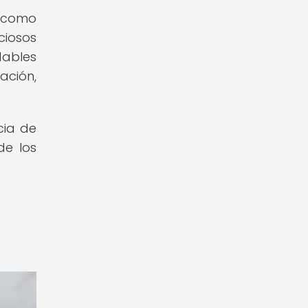
í como
ciosos
dables
ación,
cia de
de los