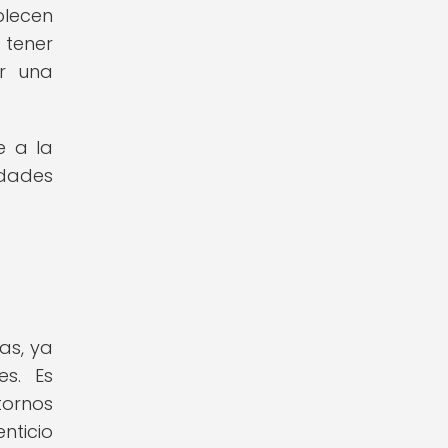
blecen
 tener
ar una
e a la
dades
as, ya
es. Es
tornos
nticio