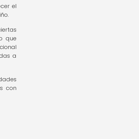
cer el
iño.
iertas
lo que
cional
adas a
idades
os con