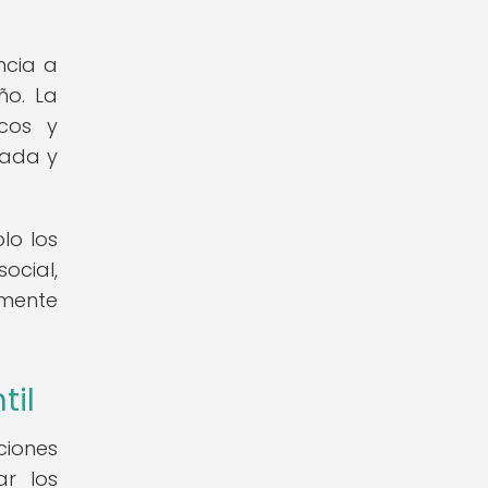
ncia a
ño. La
icos y
uada y
lo los
ocial,
lmente
til
ciones
ar los