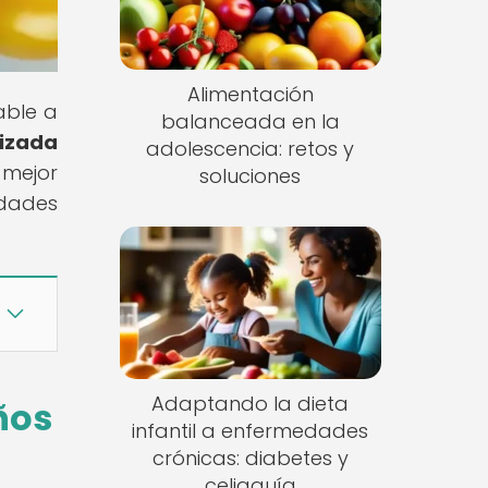
Alimentación
able a
balanceada en la
lizada
adolescencia: retos y
 mejor
soluciones
idades
Adaptando la dieta
ños
infantil a enfermedades
crónicas: diabetes y
celiaquía