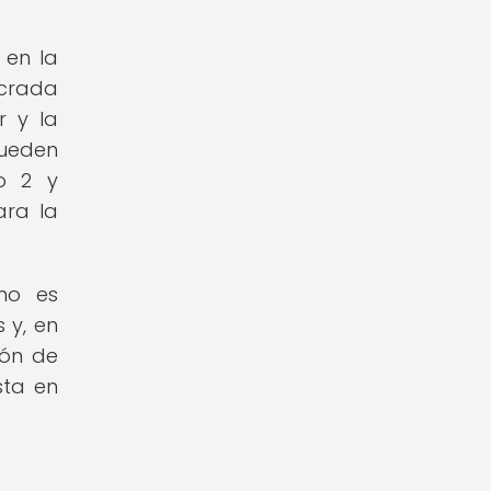
 en la
ucrada
r y la
pueden
po 2 y
ara la
mo es
 y, en
ión de
sta en