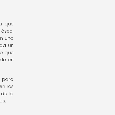
ya que
 ósea.
on una
ega un
lo que
ida en
l para
en los
 de la
as.