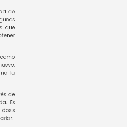
dad de
lgunos
es que
btener
s como
huevo.
omo la
vés de
da. Es
 dosis
riar.