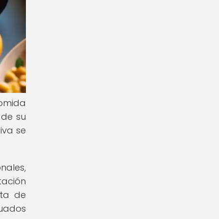
comida
 de su
iva se
nales,
tación
ata de
cuados