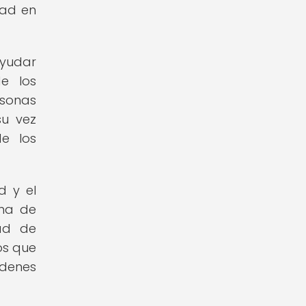
dad en
ayudar
e los
rsonas
su vez
e los
d y el
ama de
dad de
os que
denes