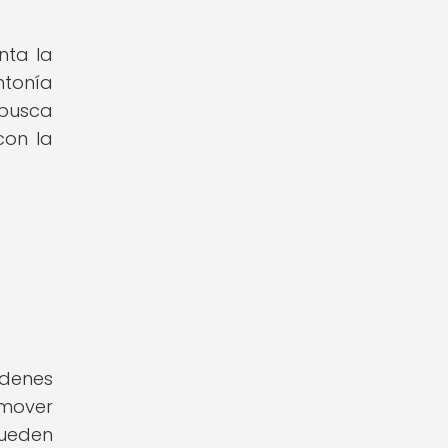
nta la
ntonía
 busca
con la
rdenes
omover
pueden