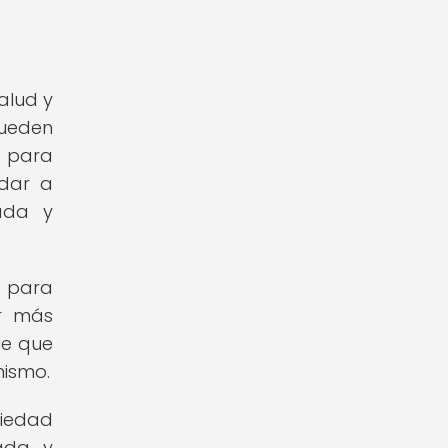
alud y
pueden
s para
udar a
rada y
d para
ar más
le que
nismo.
siedad
jada y