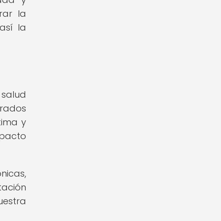
rar la
así la
 salud
brados
tima y
pacto
nicas,
tación
uestra