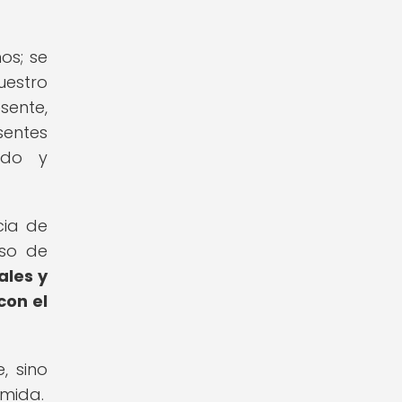
os; se
uestro
sente,
sentes
ado y
cia de
eso de
ales y
con el
, sino
omida.