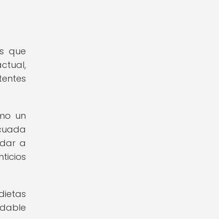
es que
ctual,
tentes
omo un
ecuada
udar a
ticios
dietas
udable