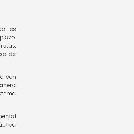
ada es
plazo.
rutas,
eso de
po con
manera
istema
mental
áctica