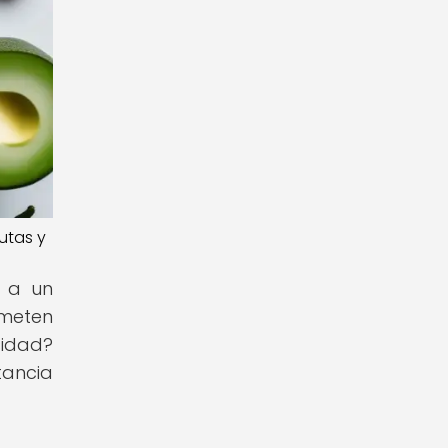
utas y
o a un
ometen
sidad?
tancia