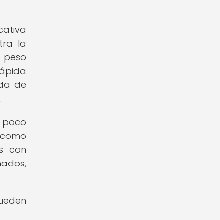
cativa
tra la
e peso
rápida
ida de
.
y poco
o como
as con
nados,
pueden