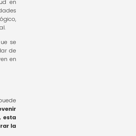
lud en
edades
ógico,
l.
que se
lar de
yen en
 puede
venir
 esta
rar la