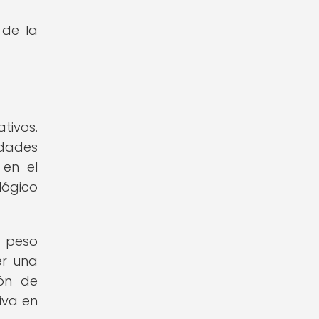
 de la
tivos.
dades
 en el
lógico
n peso
er una
ión de
iva en