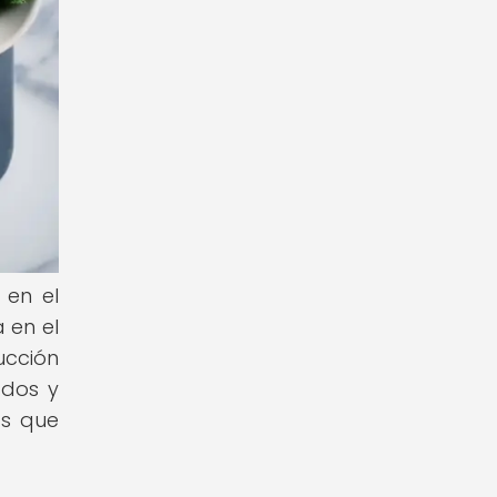
 en el
 en el
ucción
ados y
as que