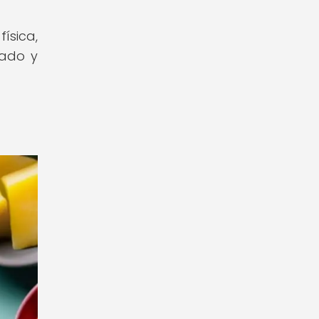
ísica,
rado y