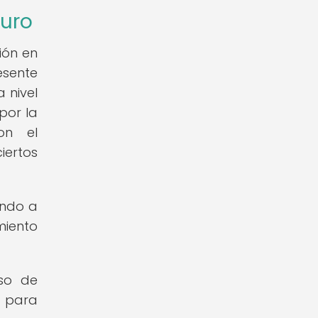
turo
ión en
esente
 nivel
por la
on el
iertos
endo a
miento
eso de
s para