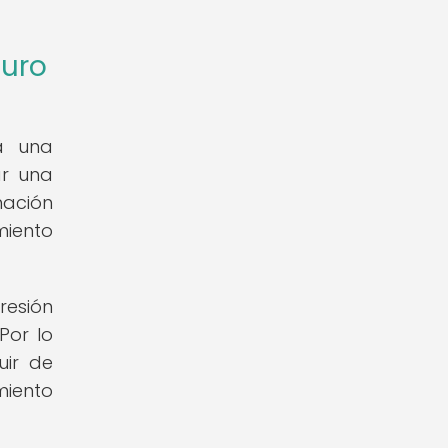
turo
a una
ar una
mación
miento
resión
Por lo
uir de
miento