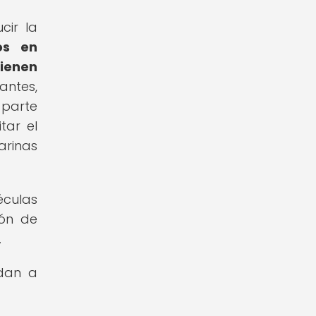
cir la
os en
ienen
antes,
 parte
tar el
arinas
culas
ión de
.
udan a