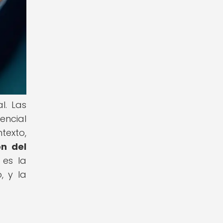
l. Las
encial
texto,
ón del
 es la
, y la