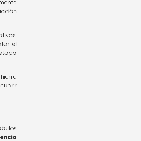
lmente
uación
tivas,
tar el
 etapa
hierro
cubrir
óbulos
iencia