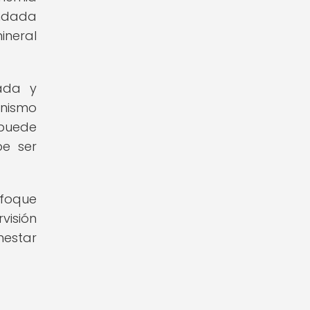
endada
ineral
cada y
anismo
 puede
be ser
nfoque
visión
nestar