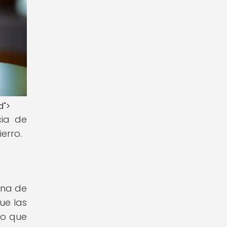
d">
cia de
erro.
ína de
ue las
lo que