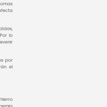
ntomas
fecta
aídas,
Por lo
evenir
os por
rán el
hierro
nemia