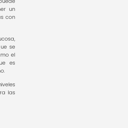
puede
ner un
as con
ucosa,
que se
omo el
ue es
o.
niveles
ra las