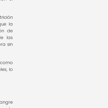
rición
que la
ión de
de las
ra sin
, como
es, lo
sangre