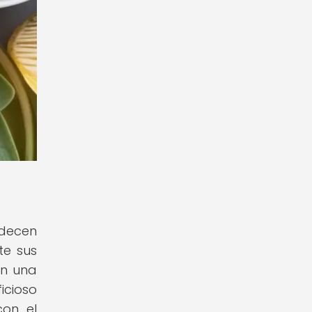
adecen
te sus
en una
icioso
con el