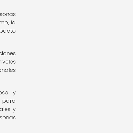
rsonas
mo, la
mpacto
ciones
iveles
onales
osa y
d para
ales y
rsonas